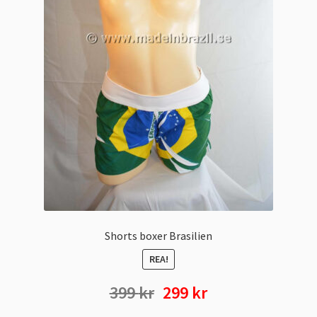
produktsidan
Shorts boxer Brasilien
REA!
Det
Det
399
kr
299
kr
ursprungliga
nuvarande