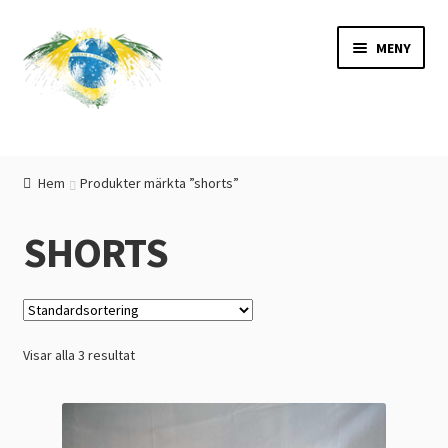
Hoppa
Hoppa
MENY
till
till
navigering
innehåll
Bikinis
Hem
Produkter märkta ”shorts”
Linnen
Toppar
SHORTS
Kjolar
Shorts
Cangas
Visar alla 3 resultat
Bandanas
Väskor