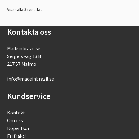
De
Visar alla 3 resultat
olika
alternativen
kan
Kontakta oss
väljas
på
Madeinbrazil.se
produktsidan
Sergels väg 13 B
217 57 Malmö
info@madeinbrazil.se
Kundservice
Kontakt
Om oss
Köpvillkor
Fri frakt!